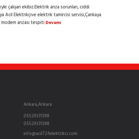
e çalışan ekibiz.Elektrik arıza sorunları, ciddi
ya Acil Elektrikçive elektrik tamircisi servisi,Çankaya
ve modem arızası tespiti
Devamı
Ankara,Ankara
05529331398
05529331398
info@acil724elektrikci.com