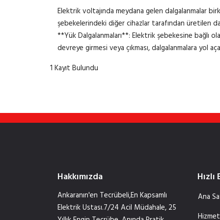
Elektrik voltajında meydana gelen dalgalanmalar birka
şebekelerindeki diğer cihazlar tarafından üretilen da
**Yük Dalgalanmaları**: Elektrik şebekesine bağlı olan
devreye girmesi veya çıkması, dalgalanmalara yol açab
1 Kayıt Bulundu
Hakkımızda
Hızlı 
Ankaranın'en Tecrübeli,En Kapsamlı
Ana Sa
Elektrik Ustası.7/24 Acil Müdahale, 25
Hizmet