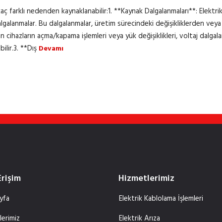
ç farklı nedenden kaynaklanabilir:1. **Kaynak Dalgalanmaları**: Elektrik
lgalanmalar. Bu dalgalanmalar, üretim sürecindeki değişikliklerden veya 
 cihazların açma/kapama işlemleri veya yük değişiklikleri, voltaj dalgala
ilir.3. **Dış
Devamı
Erişim
Hizmetlerimiz
yfa
Elektrik Kablolama İşlemleri
lerimiz
Elektrik Arıza