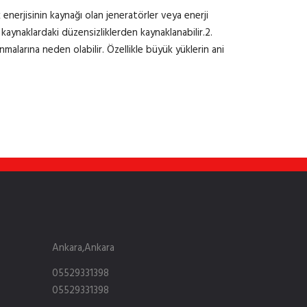
 enerjisinin kaynağı olan jeneratörler veya enerji
kaynaklardaki düzensizliklerden kaynaklanabilir.2.
nmalarına neden olabilir. Özellikle büyük yüklerin ani
Ankara,Ankara
05529331398
05529331398